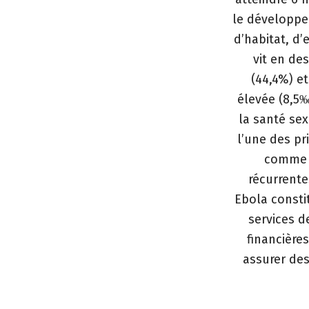
le développe
d’habitat, d
vit en de
(44,4%) et
élevée (8,5
la santé sex
l’une des pr
comme l
récurrente
Ebola consti
services d
financières
assurer des