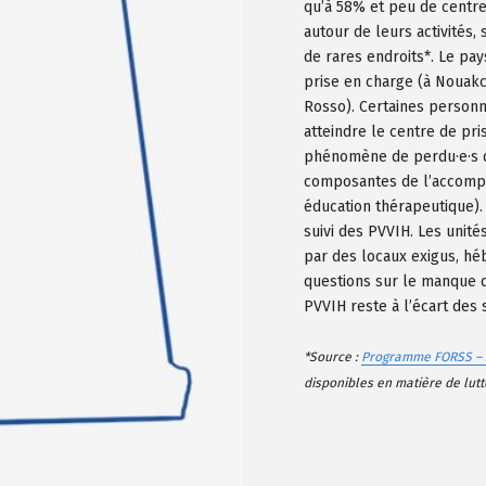
qu’à 58% et peu de centr
autour de leurs activités, 
de rares endroits*. Le pa
prise en charge (à Nouakc
Rosso). Certaines personn
atteindre le centre de pr
phénomène de perdu·e·s d
composantes de l’accompag
éducation thérapeutique)
suivi des PVVIH. Les unité
par des locaux exigus, héb
questions sur le manque d
PVVIH reste à l’écart des 
*Source :
Programme FORSS – 
disponibles en matière de lutt