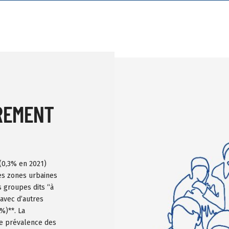
REMENT
(0,3% en 2021)
es zones urbaines
s groupes dits “à
avec d’autres
%)**. La
de prévalence des