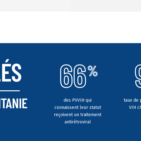
66
LÉS
%
ITANIE
des PVVIH qui
taux de 
connaissent leur statut
VIH c
reçoivent un traitement
antirétroviral