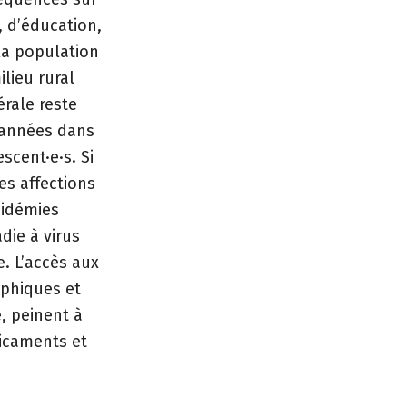
 d’éducation,
la population
lieu rural
érale reste
 années dans
scent·e·s. Si
es affections
pidémies
die à virus
. L’accès aux
aphiques et
e, peinent à
dicaments et