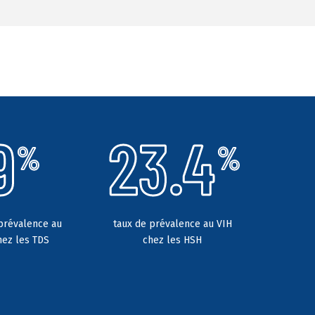
9
23.4
%
%
prévalence au
taux de prévalence au VIH
hez les TDS
chez les HSH