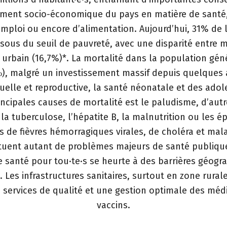
ment socio-économique du pays en matière de santé,
’emploi ou encore d’alimentation. Aujourd’hui, 31% de 
ssous du seuil de pauvreté, avec une disparité entre mi
 urbain (16,7%)*. La mortalité dans la population gén
‰), malgré un investissement massif depuis quelques
uelle et reproductive, la santé néonatale et des adole
incipales causes de mortalité est le paludisme, d’autr
a tuberculose, l’hépatite B, la malnutrition ou les é
s de fièvres hémorragiques virales, de choléra et mala
tuent autant de problèmes majeurs de santé publique
e santé pour tou·te·s se heurte à des barrières géogr
. Les infrastructures sanitaires, surtout en zone rural
 services de qualité et une gestion optimale des mé
vaccins.