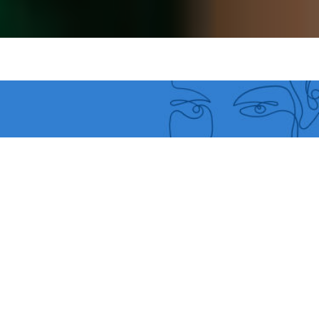
IL FAUT COMPRENDRE POURQUOI LA
PRÉVALENCE AUGMENTE CHEZ
CERTAINES POPULATIONS CLÉS ALORS
QU’ELLE BAISSE PARTOUT AILLEURS.
CELA DEVRAIT NOUS PERMETTRE
D'IMPLIQUER LES DÉCISIONNAIRES